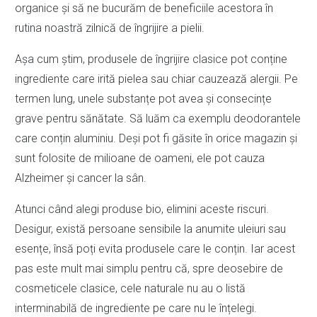
organice și să ne bucurăm de beneficiile acestora în
rutina noastră zilnică de îngrijire a pielii.
Așa cum știm, produsele de îngrijire clasice pot conține
ingrediente care irită pielea sau chiar cauzează alergii. Pe
termen lung, unele substanțe pot avea și consecințe
grave pentru sănătate. Să luăm ca exemplu deodorantele
care conțin aluminiu. Deși pot fi găsite în orice magazin și
sunt folosite de milioane de oameni, ele pot cauza
Alzheimer și cancer la sân.
Atunci când alegi produse bio, elimini aceste riscuri.
Desigur, există persoane sensibile la anumite uleiuri sau
esențe, însă poți evita produsele care le conțin. Iar acest
pas este mult mai simplu pentru că, spre deosebire de
cosmeticele clasice, cele naturale nu au o listă
interminabilă de ingrediente pe care nu le înțelegi.