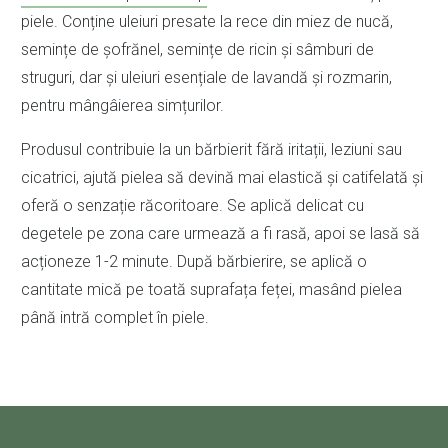
piele. Conține uleiuri presate la rece din miez de nucă,
semințe de șofrănel, semințe de ricin și sâmburi de
struguri, dar și uleiuri esențiale de lavandă și rozmarin,
pentru mângâierea simțurilor.
Produsul contribuie la un bărbierit fără iritații, leziuni sau
cicatrici, ajută pielea să devină mai elastică și catifelată și
oferă o senzație răcoritoare. Se aplică delicat cu
degetele pe zona care urmează a fi rasă, apoi se lasă să
acționeze 1-2 minute. După bărbierire, se aplică o
cantitate mică pe toată suprafața feței, masând pielea
până intră complet în piele.