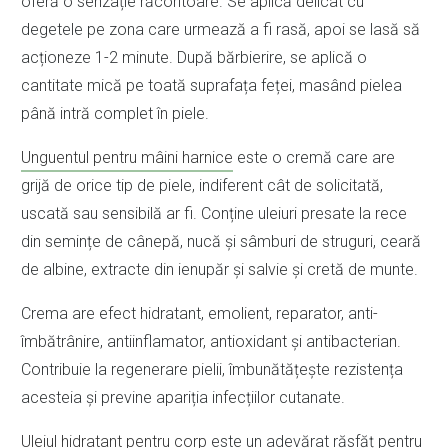
oferă o senzație răcoritoare. Se aplică delicat cu
degetele pe zona care urmează a fi rasă, apoi se lasă să
acționeze 1-2 minute. După bărbierire, se aplică o
cantitate mică pe toată suprafața feței, masând pielea
până intră complet în piele.
Unguentul pentru mâini harnice
este o cremă care are
grijă de orice tip de piele, indiferent cât de solicitată,
uscată sau sensibilă ar fi. Conține uleiuri presate la rece
din semințe de cânepă, nucă și sâmburi de struguri, ceară
de albine, extracte din ienupăr și salvie și cretă de munte.
Crema are efect hidratant, emolient, reparator, anti-
îmbătrânire, antiinflamator, antioxidant și antibacterian.
Contribuie la regenerare pielii, îmbunătățește rezistența
acesteia și previne apariția infecțiilor cutanate.
Uleiul hidratant pentru corp
este un adevărat răsfăț pentru