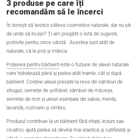
3 produse pe care îți
recomandăm să le încerci
Îți dorești să testezi câteva cosmetice naturale, dar nu știi
de unde să începi? Ți-am pregătit o listă de sugestii,
potrivite pentru orice vârstă. Acestea sunt atât de
naturale, că le poți și mânca.
Poțiunea pentru bărbierit
este o fuziune de uleiuri naturale
care hidratează părul și pielea atât înainte, cât și după
bărbierit. Conține uleiuri presate la rece din sâmburi de
struguri, semințe de șofrănel, sâmburi de măceșe,
semințe de ricin și uleiuri esențiale din salvie, mentă,
lavandă, rozmarin și cimbru.
Produsul contribuie la un bărbierit fără iritații, leziuni sau
cicatrici, ajută pielea să devină mai elastică și catifelată și