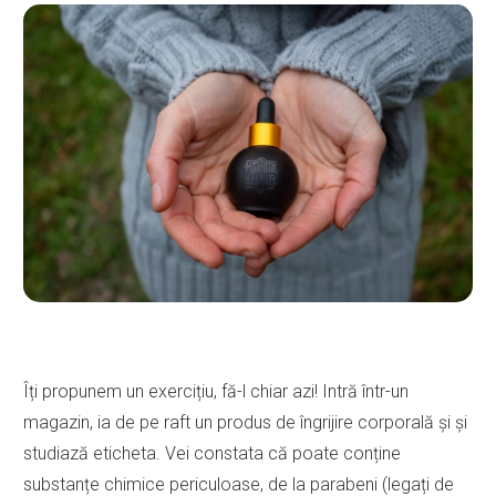
Îți propunem un exercițiu, fă-l chiar azi! Intră într-un
magazin, ia de pe raft un produs de îngrijire corporală și și
studiază eticheta. Vei constata că poate conține
substanțe chimice periculoase, de la parabeni (legați de