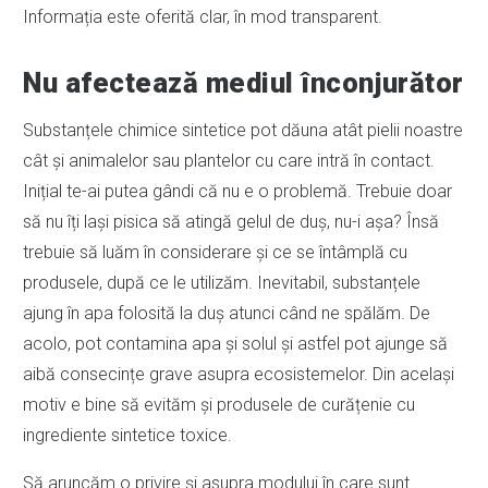
Informația este oferită clar, în mod transparent.
Nu afectează mediul înconjurător
Substanțele chimice sintetice pot dăuna atât pielii noastre
cât și animalelor sau plantelor cu care intră în contact.
Inițial te-ai putea gândi că nu e o problemă. Trebuie doar
să nu îți lași pisica să atingă gelul de duș, nu-i așa? Însă
trebuie să luăm în considerare și ce se întâmplă cu
produsele, după ce le utilizăm. Inevitabil, substanțele
ajung în apa folosită la duș atunci când ne spălăm. De
acolo, pot contamina apa și solul și astfel pot ajunge să
aibă consecințe grave asupra ecosistemelor. Din același
motiv e bine să evităm și produsele de curățenie cu
ingrediente sintetice toxice.
Să aruncăm o privire și asupra modului în care sunt