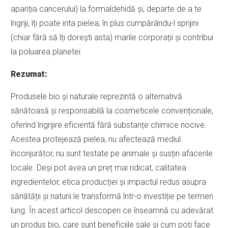
apariția cancerului) la formaldehidă și, departe de a te
îngriji, îți poate irita pielea; în plus cumpărându-l sprijini
(chiar fără să îți dorești asta) marile corporații și contribui
la poluarea planetei.
Rezumat:
Produsele bio și naturale reprezintă o alternativă
sănătoasă și responsabilă la cosmeticele convenționale,
oferind îngrijire eficientă fără substanțe chimice nocive.
Acestea protejează pielea, nu afectează mediul
înconjurător, nu sunt testate pe animale și susțin afacerile
locale. Deși pot avea un preț mai ridicat, calitatea
ingredientelor, etica producției și impactul redus asupra
sănătății și naturii le transformă într-o investiție pe termen
lung. În acest articol descoperi ce înseamnă cu adevărat
un produs bio, care sunt beneficiile sale și cum poți face