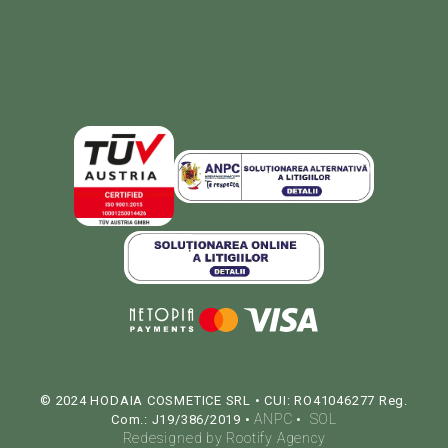
© 2024 HODAIA COSMETICE SRL • CUI: RO41046277 Reg.
ANPC
SOL
Com.: J19/386/2019 •
•
Redesigned by Rootify Agency