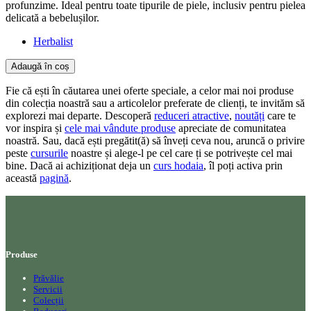
profunzime. Ideal pentru toate tipurile de piele, inclusiv pentru pielea
delicată a bebelușilor.
Herbalist
Adaugă în coș
Fie că ești în căutarea unei oferte speciale, a celor mai noi produse
din colecția noastră sau a articolelor preferate de clienți, te invităm să
explorezi mai departe. Descoperă
reduceri atractive
,
noutăți
care te
vor inspira și
cele mai vândute produse
apreciate de comunitatea
noastră. Sau, dacă ești pregătit(ă) să înveți ceva nou, aruncă o privire
peste
cursurile
noastre și alege-l pe cel care ți se potrivește cel mai
bine. Dacă ai achiziționat deja un
curs hodaia
, îl poți activa prin
această
pagină
.
Produse
Prăvălie
Servicii
Colecții