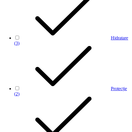
Hidratare
(3)
Protecție
(2)