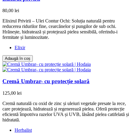
80,00 lei
Elixirul Privirii – Ulei Contur Ochi: Soluția naturală pentru
reducerea ridurilor fine, cearcănelor și pungilor de sub ochi.
Hrănește, hidratează și protejează pielea sensibilă, oferindu-i
fermitate și luminozitate.
Elixir
Adaugă în coș
Cremă Umbrar- cu protecție solară
125,00 lei
Cremă naturală cu oxid de zinc și uleiuri vegetale presate la rece,
care protejează, hidratează și regenerează pielea. Oferă protecție
eficientă împotriva razelor UVA și UVB, lăsând pielea catifelată și
hidratată.
Herbalist