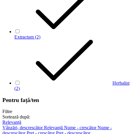
Extractum
(2)
Herbalist
(2)
Pentru față/ten
Filtre
Sortează după:
Relevanță
Vânzări, descrescător
Relevanță
Nume - crescător
Nume -
descrescător
Preț - crescător
Preț - descrescător