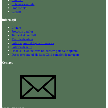
Reduceri
Cele mai vandute
Produse Noi
Cursuri
Informații
Livrare
Protecția datelor
Termeni și condiții
Metode de plată
Politică privind fișierele cookies
Politica de retur
Hodaia – Contactează-ne, suntem gata să te ajutăm
Descoperă site-ul Hodaia: Ghid complet de navigare
Contact
office@hodaia.ro