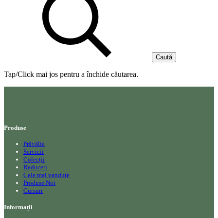
Caută
Tap/Click mai jos pentru a închide căutarea.
Produse
Prăvălie
Servicii
Colecții
Reduceri
Cele mai vandute
Produse Noi
Cursuri
Informații