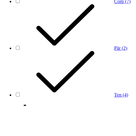
Corp
(7)
Păr
(2)
Ten
(4)