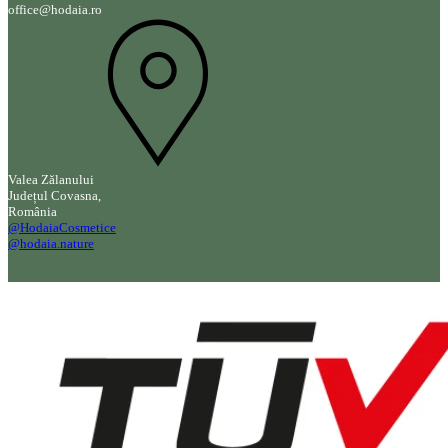
office@hodaia.ro
Valea Zălanului
Județul Covasna,
România
@HodaiaCosmetice
@hodaia.nature