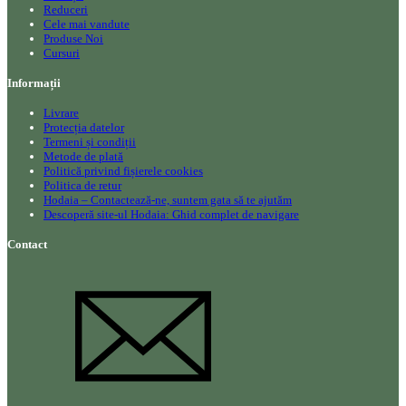
Reduceri
Cele mai vandute
Produse Noi
Cursuri
Informații
Livrare
Protecția datelor
Termeni și condiții
Metode de plată
Politică privind fișierele cookies
Politica de retur
Hodaia – Contactează-ne, suntem gata să te ajutăm
Descoperă site-ul Hodaia: Ghid complet de navigare
Contact