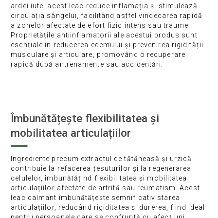
ardei iute, acest leac reduce inflamația și stimulează
circulația sângelui, facilitând astfel vindecarea rapidă
a zonelor afectate de efort fizic intens sau traume.
Proprietățile antiinflamatorii ale acestui produs sunt
esențiale în reducerea edemului și prevenirea rigidității
musculare și articulare, promovând o recuperare
rapidă după antrenamente sau accidentări.
Îmbunătățește flexibilitatea și
mobilitatea articulațiilor
Ingrediente precum extractul de tătăneasă și urzică
contribuie la refacerea țesuturilor și la regenerarea
celulelor, îmbunătățind flexibilitatea și mobilitatea
articulațiilor afectate de artrită sau reumatism. Acest
leac calmant îmbunătățește semnificativ starea
articulațiilor, reducând rigiditatea și durerea, fiind ideal
pentru persoanele care se confruntă cu afecțiuni