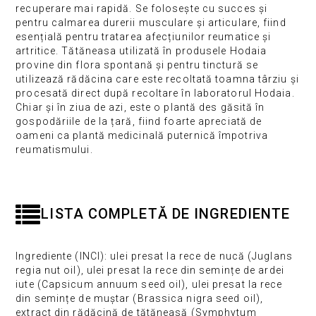
recuperare mai rapidă. Se folosește cu succes și
pentru calmarea durerii musculare și articulare, fiind
esențială pentru tratarea afecțiunilor reumatice și
artritice. Tătăneasa utilizată în produsele Hodaia
provine din flora spontană și pentru tinctură se
utilizează rădăcina care este recoltată toamna târziu și
procesată direct după recoltare în laboratorul Hodaia.
Chiar și în ziua de azi, este o plantă des găsită în
gospodăriile de la țară, fiind foarte apreciată de
oameni ca plantă medicinală puternică împotriva
reumatismului.
LISTA COMPLETĂ DE INGREDIENTE
Ingrediente (INCI): ulei presat la rece de nucă (Juglans
regia nut oil), ulei presat la rece din semințe de ardei
iute (Capsicum annuum seed oil), ulei presat la rece
din semințe de muștar (Brassica nigra seed oil),
extract din rădăcină de tătăneasă (Symphytum