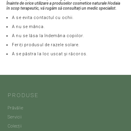
Înainte de orice utilizare a produselor cosmetice naturale Hodaia
în scop terapeutic, vă rugăm să consultați un medic specialist.
A se evita contactul cu ochii.
A nu se mânca.
A nu se lăsa la îndemâna copiilor.
Feriți produsul de razele solare.
A se păstra la loc uscat și răcoros.
PRODUSE
Prăvălie
Servicii
Colecții