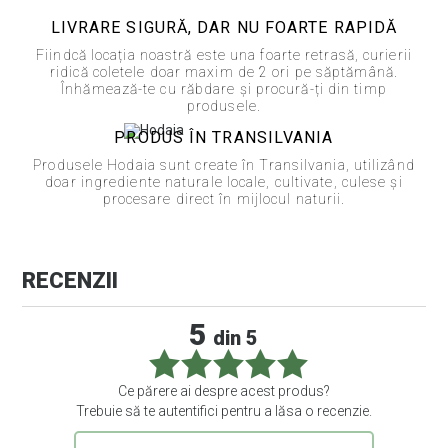
LIVRARE SIGURĂ, DAR NU FOARTE RAPIDĂ
Fiindcă locația noastră este una foarte retrasă, curierii
ridică coletele doar maxim de 2 ori pe săptămână.
Înhămează-te cu răbdare și procură-ți din timp
produsele.
PRODUS ÎN TRANSILVANIA
Produsele Hodaia sunt create în Transilvania, utilizând
doar ingrediente naturale locale, cultivate, culese și
procesare direct în mijlocul naturii.
RECENZII
1 recenzii
5
din 5
Ce părere ai despre acest produs?
Trebuie să te autentifici pentru a lăsa o recenzie.