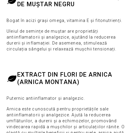
DE MUȘTAR NEGRU
Bogat în acizi grași omega, vitamina E și fitonutrienți.
Uleiul de semințe de muștar are proprietăți
antiinflamatorii și analgezice, ajutând la reducerea
durerii și inflamației. De asemenea, stimulează
circulația sângelui și relaxează mușchii tensionați.
EXTRACT DIN FLORI DE ARNICA
(ARNICA MONTANA)
Puternic antiinflamator și analgezic.
Arnica este cunoscută pentru proprietățile sale
antiinflamatorii și analgezice. Ajută la reducerea
umflăturilor, a durerii și a echimozelor, promovând
vindecarea rapidă a mușchilor și articulațiilor rănite. O
plantă cu multiple beneficii și pentru piele, arnica ajută