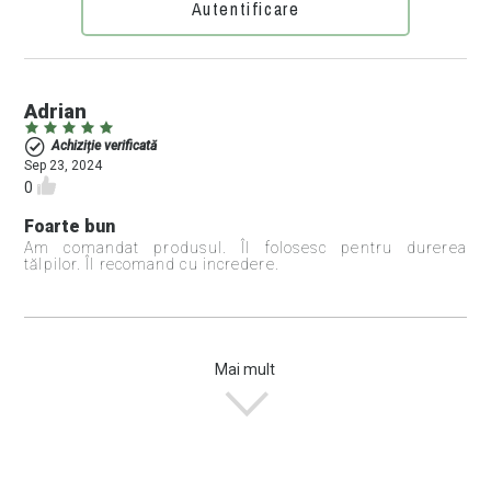
Autentificare
Adrian
Achiziție verificată
Sep 23, 2024
0
Foarte bun
Am comandat produsul. Îl folosesc pentru durerea
tălpilor. Îl recomand cu incredere.
Mai mult