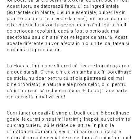
Acest lucru se datorează faptului că ingredientele
(extractele din plante, uleiurile esențiale, pulberile din
plante sau uleiurile presate la rece), pot prezenta mici
diferențe de la sezon la sezon, depinzând foarte mult
de perioada recoltării, dacă a fost o perioada mai
secetoasă sau din alte motive legate de natură. Acest
aceste diferențe nu vor afecta în nici un fel calitatea și
eficacitatea produselor.
La Hodaia, îmi place să cred că fiecare borcănaș are o
a doua șansă. Cremele mele vin ambalate în borcănașe
de sticlă, nu doar pentru că sticla păstrează cel mai
bine proprietățile naturale ale produselor, ci și pentru
că îmi doresc să reducem risipa. Și tu poți face parte
din această inițiativă eco!
Cum funcționează? E simplu! Dacă aduni 5 borcănașe
goale, le cureți bine și mi le trimiți înapoi, eu voi trimite
cu drag curierul să le ridice de la tine. În plus, la
următoarea comandă, vei primi cadou o lumânare
naturală, creată special de mine, turnată chiar într-unul