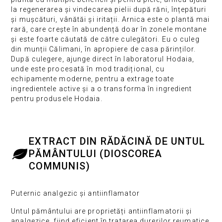
la regenerarea și vindecarea pielii după răni, înțepături
și mușcături, vânătăi și iritații. Arnica este o plantă mai
rară, care crește în abundență doar în zonele montane
și este foarte căutată de către culegători. Eu o culeg
din munții Călimani, în apropiere de casa părinților.
După culegere, ajunge direct în laboratorul Hodaia,
unde este procesată în mod tradițional, cu
echipamente moderne, pentru a extrage toate
ingredientele active și a o transforma în ingredient
pentru produsele Hodaia.
EXTRACT DIN RĂDĂCINĂ DE UNTUL
PĂMÂNTULUI (DIOSCOREA
COMMUNIS)
Puternic analgezic și antiinflamator
Untul pământului are proprietăți antiinflamatorii și
analgezice, fiind eficient în tratarea durerilor reumatice