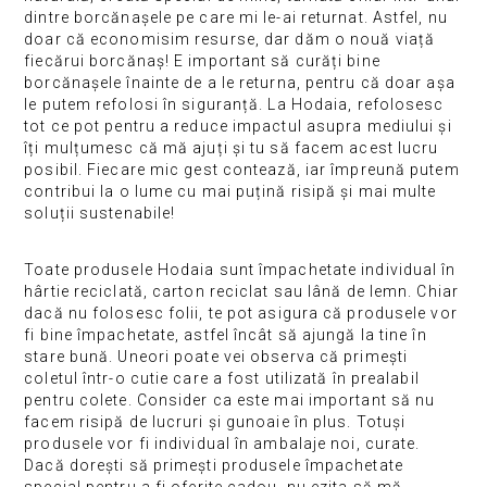
dintre borcănașele pe care mi le-ai returnat. Astfel, nu
doar că economisim resurse, dar dăm o nouă viață
fiecărui borcănaș! E important să curăți bine
borcănașele înainte de a le returna, pentru că doar așa
le putem refolosi în siguranță. La Hodaia, refolosesc
tot ce pot pentru a reduce impactul asupra mediului și
îți mulțumesc că mă ajuți și tu să facem acest lucru
posibil. Fiecare mic gest contează, iar împreună putem
contribui la o lume cu mai puțină risipă și mai multe
soluții sustenabile!
Toate produsele Hodaia sunt împachetate individual în
hârtie reciclată, carton reciclat sau lână de lemn. Chiar
dacă nu folosesc folii, te pot asigura că produsele vor
fi bine împachetate, astfel încât să ajungă la tine în
stare bună. Uneori poate vei observa că primești
coletul într-o cutie care a fost utilizată în prealabil
pentru colete. Consider ca este mai important să nu
facem risipă de lucruri și gunoaie în plus. Totuși
produsele vor fi individual în ambalaje noi, curate.
Dacă dorești să primești produsele împachetate
special pentru a fi oferite cadou, nu ezita să mă