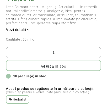
Leac Calmant pentru Mușchi și Articulații – Un remediu
natural antiinflamator și analgezic, ideal pentru
calmarea durerilor musculare, articulare, reumatism și
artrită. Oferă alinare rapidă și îmbunătățește circulația,
perfect pentru recuperarea după efort fizic.
Vezi detalii
Cantitate : 60 ml ℮
Adaugă în coș
28 produs(e) în stoc.
Acest produs se regăsește în următoarele colecții.
(Click/Tap pentru a vedea toate produsele din colecție.)
Herbalist