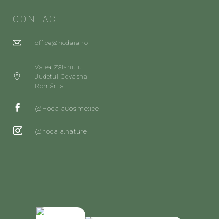
CONTACT
office@hodaia.ro
Valea Zălanului
Județul Covasna,
România
@HodaiaCosmetice
@hodaia.nature