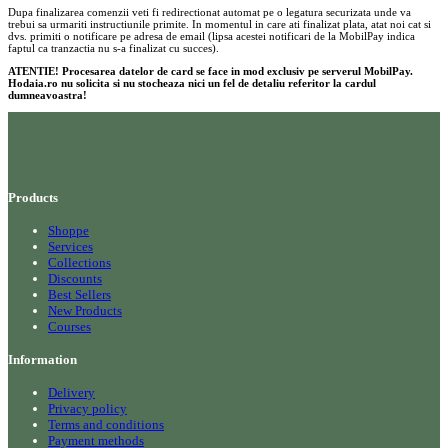
Dupa finalizarea comenzii veti fi redirectionat automat pe o legatura securizata unde va
trebui sa urmariti instructiunile primite. In momentul in care ati finalizat plata, atat noi cat si
dvs. primiti o notificare pe adresa de email (lipsa acestei notificari de la MobilPay indica
faptul ca tranzactia nu s-a finalizat cu succes).
ATENTIE! Procesarea datelor de card se face in mod exclusiv pe serverul MobilPay.
Hodaia.ro nu solicita si nu stocheaza nici un fel de detaliu referitor la cardul
dumneavoastra!
Products
Shoppe
Services
Collections
Discounts
Best Sellers
New Products
Courses
Information
Delivery
Privacy policy
Terms and conditions
Payment methods