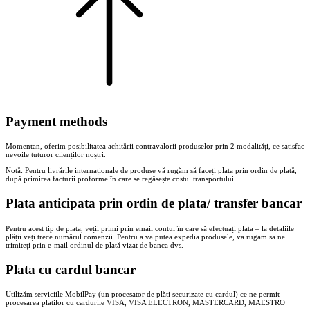
Payment methods
Momentan, oferim posibilitatea achitării contravalorii produselor prin 2 modalități, ce satisfac
nevoile tuturor clienților noștri.
Notă: Pentru livrările internaționale de produse vă rugăm să faceți plata prin ordin de plată,
după primirea facturii proforme în care se regăsește costul transportului.
Plata anticipata prin ordin de plata/ transfer bancar
Pentru acest tip de plata, veții primi prin email contul în care să efectuați plata – la detaliile
plății veți trece numărul comenzii. Pentru a va putea expedia produsele, va rugam sa ne
trimiteți prin e-mail ordinul de plată vizat de banca dvs.
Plata cu cardul bancar
Utilizăm serviciile MobilPay (un procesator de plăți securizate cu cardul) ce ne permit
procesarea platilor cu cardurile VISA, VISA ELECTRON, MASTERCARD, MAESTRO